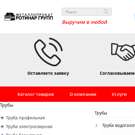
Оставляете заявку
Согласовываем
Каталог товаров
О компании
Услуги
Трубы
Трубы
Труба профильная
Трубы
Труба профильная квадратная
Труба водогаз
Труба электросварная
Труба профильная 10х10
Сортовой
Труба профильная прямоугольная
Труба электросварная 16
Труба водогаз