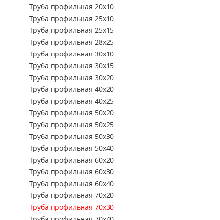
Труба профильная 15х15
Труба профильная 20х10
Стальная сварная 
Труба профиль
Труба профильная 20х20
Труба профильная 25х10
Листы стальные
Труба профильная 25х25
Труба профильная 25х15
Труба профильная 30х30
Металл Б/У
Труба профильная 28х25
Труба профильная 40х40
Труба профильная 30х10
Производство
Труба профильная 50х50
металлоизделий на
Труба профильная 30х15
Труба профильная 60х60
Труба профильная 30х20
Услуги
Труба профильная 70х70
Труба профильная 40х20
Труба профильная 80х80
Труба профильная 40х25
Труба профильная 100х100
Труба профильная 50х20
Труба профильная 120х120
Труба профильная 50х25
Труба профильная 140х140
Труба профильная 50х30
Труба профильная 150х150
Труба профильная 50х40
Труба профильная 160х160
Труба профильная 60х20
Труба профильная 180х180
Труба профильная 60х30
Труба профильная 200х200
Труба профильная 60х40
Труба профильная 250х250
Труба профильная 70х20
Труба профильная 300х300
Труба профильная 70х30
Труба профильная 400х400
Труба профильная 70х40