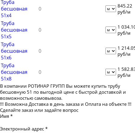
Труба
845.22
Труба бесшовная 83
бесшовная
руб/м
51х4
Труба бесшовная 89
Труба
Труба бесшовная 95
1 034.1
бесшовная
руб/м
Труба бесшовная 102
51х5
Труба
Труба бесшовная 108
1 214.0
бесшовная
руб/м
Труба бесшовная 114
51х6
Труба бесшовная 121
Труба
1 582.8
бесшовная
Труба бесшовная 127
руб/м
51х8
Труба бесшовная 133
В компании РОТИНАР ГРУПП Вы можете купить трубу
бесшовную 51 по выгодной цене с быстрой доставкой и
Труба бесшовная 140
возможностью самовывоза.
Труба бесшовная 146
!!! Возможна Доставка в день заказа и Оплата на объекте !!!
Сделайте заказ или задайте вопрос
Труба бесшовная 152
Имя
*
Труба бесшовная 159
Электронный адрес
*
Труба бесшовная 168