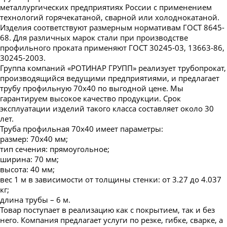
металлургических предприятиях России с применением
Труба профильная 220х100
технологий горячекатаной, сварной или холоднокатаной.
Труба профильная 230х100
Изделия соответствуют размерным нормативам ГОСТ 8645-
68. Для различных марок стали при производстве
Труба профильная 240х120
профильного проката применяют ГОСТ 30245-03, 13663-86,
30245-2003.
Труба профильная 240х160
Группа компаний «РОТИНАР ГРУПП» реализует трубопрокат,
Труба профильная 250х150
производящийся ведущими предприятиями, и предлагает
трубу профильную 70х40 по выгодной цене. Мы
Труба профильная 300х100
гарантируем высокое качество продукции. Срок
Труба профильная 300х200
эксплуатации изделий такого класса составляет около 30
лет.
Труба профильная 350х250
Труба профильная 70х40 имеет параметры:
Труба профильная 400х200
размер: 70х40 мм;
тип сечения: прямоугольное;
ширина: 70 мм;
высота: 40 мм;
вес 1 м в зависимости от толщины стенки: от 3.27 до 4.037
кг;
длина трубы – 6 м.
Товар поступает в реализацию как с покрытием, так и без
него. Компания предлагает услуги по резке, гибке, сварке, а