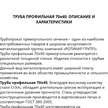
Труба профильная 150х50
Труба профильная 150х100
Труба профильная 160х80
ТРУБА ПРОФИЛЬНАЯ 70х40: ОПИСАНИЕ И
ХАРАКТЕРИСТИКИ
Труба профильная 160х100
Труба профильная 160х120
Труба профильная 160х140
Трубопрокат прямоугольного сечения – один из наиболее
востребованных товаров в широком ассортименте
Труба профильная 180х60
металлоизделий группы компаний «РОТИНАР ГРУПП».
Труба профильная 70х40 прямоугольная реализуется с
Труба профильная 180х80
различной толщиной стенки. Изделие относится к трубам
Труба профильная 180х100
специальных размеров.
Данный вид металлопроката имеет широкий спектр
Труба профильная 180х120
применения во всех областях промышленности и сельского
Труба профильная 180х125
хозяйства.
Труба профильная 70х40
, благодаря высокому качеству
Труба профильная 180х140
стали Ст3пс, обладает длительным сроком эксплуатации и
Труба профильная 200х100
достаточным уровнем прочности. Сталь углеродистая
конструкционная производится в мартеновских печах и
Труба профильная 200х120
соответствует ГОСТ 380-2005.
Труба профильная 200х160
Труба профильная 70х40 изготавливается на