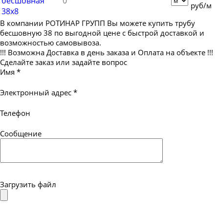
бесшовная
руб/м
Труба бесшовная 180
38х8
Труба бесшовная 194
В компании РОТИНАР ГРУПП Вы можете купить трубу
бесшовную 38 по выгодной цене с быстрой доставкой и
Труба бесшовная 203
возможностью самовывоза.
Труба бесшовная 219
!!! Возможна Доставка в день заказа и Оплата на объекте !!!
Сделайте заказ или задайте вопрос
Труба бесшовная 245
Имя
*
Труба бесшовная 273
Электронный адрес
*
Труба бесшовная 299
Труба бесшовная 325
Телефон
Труба бесшовная 330
Сообщение
Труба бесшовная 351
Труба бесшовная 377
Труба бесшовная 402
Загрузить файл
Труба бесшовная 426
Труба бесшовная 450
Труба бесшовная 480