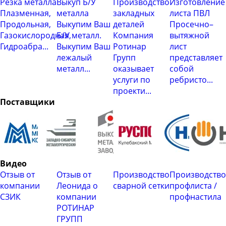
Резка металла
Выкуп Б/У
Производство
Изготовление
Плазменная,
металла
закладных
листа ПВЛ
Продольная,
Выкупим Ваш
деталей
Просечно–
Газокислородная,
Б/У металл.
Компания
вытяжной
Гидроабра...
Выкупим Ваш
Ротинар
лист
лежалый
Групп
представляет
металл...
оказывает
собой
услуги по
ребристо...
проекти...
Поставщики
Видео
Отзыв от
Отзыв от
Производство
Производство
компании
Леонида о
сварной сетки
профлиста /
СЗИК
компании
профнастила
РОТИНАР
ГРУПП