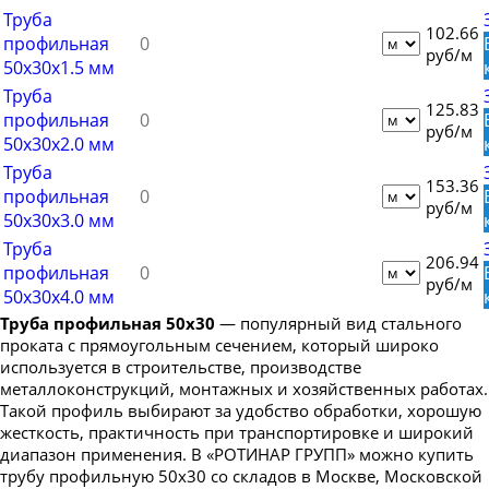
Труба профильная 150х50
Труба
102.66
Труба профильная 150х100
профильная
руб/м
50х30х1.5 мм
Труба профильная 160х80
Труба
Труба профильная 160х100
125.83
профильная
руб/м
Труба профильная 160х120
50х30х2.0 мм
Труба
Труба профильная 160х140
153.36
профильная
руб/м
Труба профильная 180х60
50х30х3.0 мм
Труба профильная 180х80
Труба
206.94
профильная
Труба профильная 180х100
руб/м
50х30х4.0 мм
Труба профильная 180х120
Труба профильная 50х30
— популярный вид стального
Труба профильная 180х125
проката с прямоугольным сечением, который широко
используется в строительстве, производстве
Труба профильная 180х140
металлоконструкций, монтажных и хозяйственных работах.
Такой профиль выбирают за удобство обработки, хорошую
Труба профильная 200х100
жесткость, практичность при транспортировке и широкий
Труба профильная 200х120
диапазон применения. В «РОТИНАР ГРУПП» можно купить
трубу профильную 50х30 со складов в Москве, Московской
Труба профильная 200х160