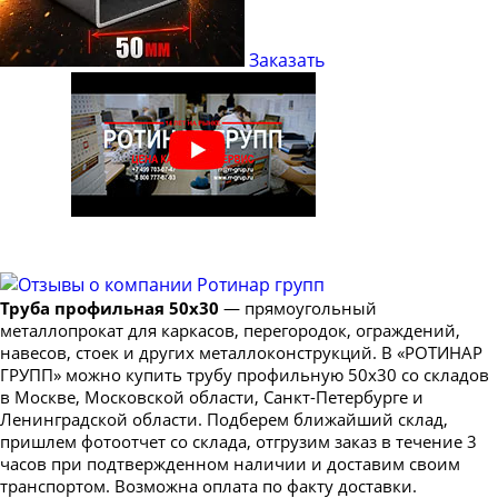
Труба профильная 40х20
Труба профильная 40х25
Заказать
Труба профильная 50х20
Труба профильная 50х25
Труба профильная 50х40
Труба профильная 60х20
Труба профильная 60х30
Труба профильная 60х40
Труба профильная 70х20
Труба профильная 50х30
— прямоугольный
Труба профильная 70х30
металлопрокат для каркасов, перегородок, ограждений,
Труба профильная 70х40
навесов, стоек и других металлоконструкций. В «РОТИНАР
ГРУПП» можно купить трубу профильную 50х30 со складов
Труба профильная 70х50
в Москве, Московской области, Санкт-Петербурге и
Труба профильная 80х30
Ленинградской области. Подберем ближайший склад,
пришлем фотоотчет со склада, отгрузим заказ в течение 3
Труба профильная 80х40
часов при подтвержденном наличии и доставим своим
Труба профильная 80х60
транспортом. Возможна оплата по факту доставки.