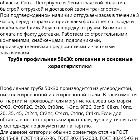
области, Санкт-Петербурге и Ленинградской области с
Труба профильная 220х100
быстрой отгрузкой и доставкой своим транспортом.
При подтвержденном наличии отгружаем заказ в течение 3
Труба профильная 230х100
часов, перед отправкой присылаем фотоотчет со склада и
Труба профильная 240х120
подбираем ближайшую площадку отгрузки. Возможна
оплата по факту доставки. Работаем со строительными
Труба профильная 240х160
компаниями, снабженцами, подрядчиками,
Труба профильная 250х150
производственными предприятиями и частными
заказчиками.
Труба профильная 300х100
Труба профильная 50х30: описание и основные
Труба профильная 300х200
характеристики
Труба профильная 350х250
Труба профильная 400х200
Профильная труба 50х30 производится из углеродистой,
низколегированной и легированной стали. В зависимости
от партии и производителя могут использоваться марки
Ст03, Ст09Г2С, Ст20, Ст08пс, 1-3пс, 9Г2С, 3сп5, 08кп, 10пс,
20, 35, 45, Ст2сп, Ст2пс, Ст4сп, Ст4пс, Ст4кп. Если для
объекта важна конкретная марка стали, лучше уточнить ее
у менеджера по документам на партию.
Для данной категории обычно ориентируются на ГОСТ
8645-68, ГОСТ 13663-86, ГОСТ 30245-2003, ГОСТ 30245-03 и