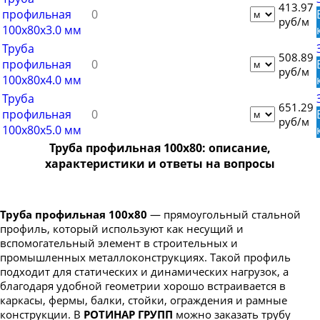
Труба профильная 150х50
413.97
профильная
руб/м
Труба профильная 150х100
100х80х3.0 мм
Труба
Труба профильная 160х80
508.89
профильная
Труба профильная 160х100
руб/м
100х80х4.0 мм
Труба профильная 160х120
Труба
651.29
профильная
Труба профильная 160х140
руб/м
100х80х5.0 мм
Труба профильная 180х60
Труба профильная 100х80: описание,
Труба профильная 180х80
характеристики и ответы на вопросы
Труба профильная 180х100
Труба профильная 180х120
Труба профильная 100х80
— прямоугольный стальной
Труба профильная 180х125
профиль, который используют как несущий и
вспомогательный элемент в строительных и
Труба профильная 180х140
промышленных металлоконструкциях. Такой профиль
Труба профильная 200х100
подходит для статических и динамических нагрузок, а
благодаря удобной геометрии хорошо встраивается в
Труба профильная 200х120
каркасы, фермы, балки, стойки, ограждения и рамные
Труба профильная 200х160
конструкции. В
РОТИНАР ГРУПП
можно заказать трубу