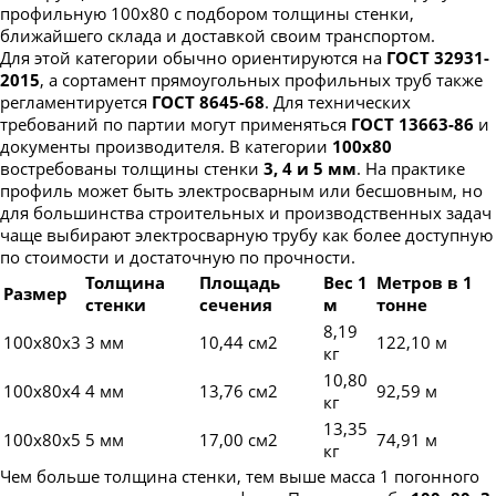
профильную 100х80 с подбором толщины стенки,
Труба профильная 220х100
ближайшего склада и доставкой своим транспортом.
Для этой категории обычно ориентируются на
ГОСТ 32931-
Труба профильная 230х100
2015
, а сортамент прямоугольных профильных труб также
Труба профильная 240х120
регламентируется
ГОСТ 8645-68
. Для технических
требований по партии могут применяться
ГОСТ 13663-86
и
Труба профильная 240х160
документы производителя. В категории
100х80
Труба профильная 250х150
востребованы толщины стенки
3, 4 и 5 мм
. На практике
профиль может быть электросварным или бесшовным, но
Труба профильная 300х100
для большинства строительных и производственных задач
Труба профильная 300х200
чаще выбирают электросварную трубу как более доступную
по стоимости и достаточную по прочности.
Труба профильная 350х250
Толщина
Площадь
Вес 1
Метров в 1
Размер
Труба профильная 400х200
стенки
сечения
м
тонне
8,19
100х80х3
3 мм
10,44 см2
122,10 м
кг
10,80
100х80х4
4 мм
13,76 см2
92,59 м
кг
13,35
100х80х5
5 мм
17,00 см2
74,91 м
кг
Чем больше толщина стенки, тем выше масса 1 погонного