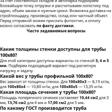
За счет собственных складов и автопарка подбираем
ближайшую точку отгрузки и рассчитываем логистику под
адрес, объем заказа и нужные сроки. Возможна доставка на
стройплощадку, производство, склад или частный объект.
Перед отправкой можем прислать фотоотчет, а оплату
можно согласовать
по факту доставки
.
Часто задаваемые вопросы
Какие толщины стенки доступны для трубы
100х80?
Для этой категории доступны варианты со стенкой
3, 4 и 5
мм
. Подберем подходящий вариант под расчетную
нагрузку и задачу.
Какой вес у трубы профильной 100х80?
Вес зависит от толщины стенки. Для
100х80х3
— 8,19 кг/м,
для
100х80х4
— 10,80 кг/м, для
100х80х5
— 13,35 кг/м.
Какая площадь сечения у трубы 100х80?
Площадь поперечного сечения составляет
10,44 см2
для 3
мм,
13,76 см2
для 4 мм и
17,00 см2
для 5 мм.
По какому ГОСТ производится труба