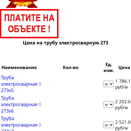
Труба электросварная 108
Труба электросварная 114
Труба электросварная 127
Труба электросварная 133
Труба электросварная 146
Цена на трубу электросварную 273
Труба электросварная 152
Труба электросварная 159
Ед.
Труба электросварная 168
Наименование
Кол-во
Цена
изм.
Труба электросварная 219
Труба
1 786.
электросварная
Труба электросварная 325
руб/м
273х5
Труба электросварная 377
Труба
2 202.
Труба электросварная 426
электросварная
руб/м
273х6
Труба электросварная 530
Труба
Труба электросварная 630
2 521.
электросварная
руб/м
Труба электросварная 720