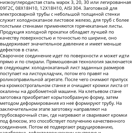
низкоуглеродистая сталь марок 3, 20, 30 или легированная
09Г2С, 08Х18Н10, 12Х18Н10, AISI 304. Заготовкой для
электросварной трубы с небольшой толщиной стенки
служит холоднокатаное листовое железо, для труб с более
толстыми стенками применяются горячекатаные листы.
Продукция холодной прокатки обладает лучшей по
качеству поверхностью и точностью по ширине, оно
выдерживает значительное давление и имеет меньше
дефектов в стали.
Сварочное соединение идет по поверхности и может идти
прямо и по спирали. Прямошовная технология заключается
в следующем: холоднокатаный лист заданных размеров
поступает на листоукладчик, потом его правят на
роликоправильной агрегате. После чего снимают припуск
на кромкострогальном станке и очищают кромки листа от
окалины на дробометной машине. На клетьевом стане
заготовка приобретает корытообразную форму, затем
методом деформирования из неё формируют трубу. На
заключительном этапе заготовку направляют на
трубосварочный стан, где нагревают и сваривают кромки
под флюсом, это способствует получению качественного
соединения. Потом её подвергают редуцированию,
калибровке, дефектологическому контролю и