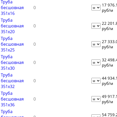
Труба
17 976.
Труба бесшовная 76
бесшовная
руб/м
351х16
Труба бесшовная 83
Труба
Труба бесшовная 89
22 201.
бесшовная
руб/м
Труба бесшовная 95
351х20
Труба
Труба бесшовная 102
27 333.
бесшовная
руб/м
Труба бесшовная 108
351х25
Труба бесшовная 114
Труба
32 498.
бесшовная
Труба бесшовная 121
руб/м
351х30
Труба бесшовная 127
Труба
44 934.
Труба бесшовная 133
бесшовная
руб/м
351х32
Труба бесшовная 140
Труба
Труба бесшовная 146
49 917.
бесшовная
руб/м
Труба бесшовная 152
351х36
Труба
Труба бесшовная 159
54 759.