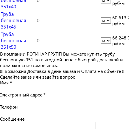
бесшовная
руб/м
Труба бесшовная 168
351х40
Труба бесшовная 180
Труба
60 613.
бесшовная
Труба бесшовная 194
руб/м
351х45
Труба бесшовная 203
Труба
66 248.
Труба бесшовная 219
бесшовная
руб/м
351х50
Труба бесшовная 245
В компании РОТИНАР ГРУПП Вы можете купить трубу
Труба бесшовная 273
бесшовную 351 по выгодной цене с быстрой доставкой и
возможностью самовывоза.
Труба бесшовная 299
!!! Возможна Доставка в день заказа и Оплата на объекте !!!
Труба бесшовная 325
Сделайте заказ или задайте вопрос
Имя
*
Труба бесшовная 330
Труба бесшовная 377
Электронный адрес
*
Труба бесшовная 402
Телефон
Труба бесшовная 426
Сообщение
Труба бесшовная 450
Труба бесшовная 480