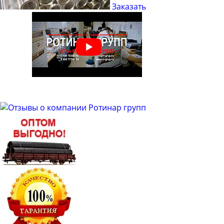
Заказать
Труба бесшовная 21
Труба бесшовная 22
Труба бесшовная 24
Труба бесшовная 25
Труба бесшовная 26
Труба бесшовная 27
Труба бесшовная 28
Труба бесшовная 30
Труба бесшовная 32
Труба бесшовная 34
Труба бесшовная 35
Труба бесшовная 36
Труба бесшовная 38
Труба бесшовная 40