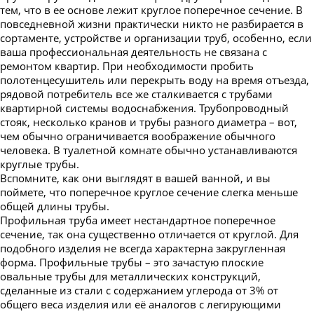
тем, что в ее основе лежит круглое поперечное сечение. В
Труба профильная 220х100
повседневной жизни практически никто не разбирается в
Труба профильная 230х100
сортаменте, устройстве и организации труб, особенно, если
ваша профессиональная деятельность не связана c
Труба профильная 240х120
ремонтом квартир. При необходимости пробить
полотенцесушитель или перекрыть воду на время отъезда,
Труба профильная 240х160
рядовой потребитель все же сталкивается с трубами
Труба профильная 250х150
квартирной системы водоснабжения. Трубопроводный
стояк, несколько кранов и трубы разного диаметра – вот,
Труба профильная 300х100
чем обычно ограничивается воображение обычного
Труба профильная 300х200
человека. В туалетной комнате обычно устанавливаются
круглые трубы.
Труба профильная 350х250
Вспомните, как они выглядят в вашей ванной, и вы
Труба профильная 400х200
поймете, что поперечное круглое сечение слегка меньше
общей длины трубы.
Профильная труба имеет нестандартное поперечное
сечение, так она существенно отличается от круглой. Для
подобного изделия не всегда характерна закругленная
форма. Профильные трубы – это зачастую плоские
овальные трубы для металлических конструкций,
сделанные из стали с содержанием углерода от 3% от
общего веса изделия или её аналогов с легирующими