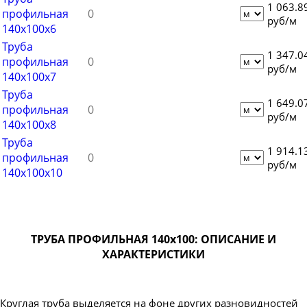
Труба профильная 150х50
1 063.8
профильная
руб/м
Труба профильная 150х100
140х100х6
Труба
Труба профильная 160х80
1 347.0
профильная
Труба профильная 160х100
руб/м
140х100х7
Труба профильная 160х120
Труба
1 649.0
профильная
Труба профильная 160х140
руб/м
140х100х8
Труба профильная 180х60
Труба
1 914.1
Труба профильная 180х80
профильная
руб/м
140х100х10
Труба профильная 180х100
Труба профильная 180х120
Труба профильная 180х125
Труба профильная 180х140
ТРУБА ПРОФИЛЬНАЯ 140х100: ОПИСАНИЕ И
ХАРАКТЕРИСТИКИ
Труба профильная 200х100
Труба профильная 200х120
Труба профильная 200х160
Круглая труба выделяется на фоне других разновидностей