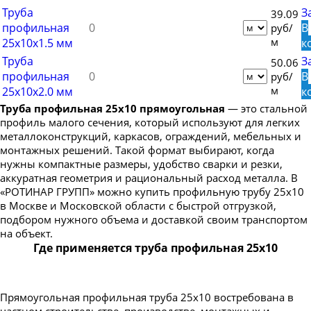
Труба профильная 150х50
Труба
З
39.09
Труба профильная 150х100
профильная
В
руб/
м
25х10х1.5 мм
к
Труба профильная 160х80
Труба
З
50.06
Труба профильная 160х100
профильная
В
руб/
Труба профильная 160х120
м
25х10х2.0 мм
к
Труба профильная 25х10 прямоугольная
— это стальной
Труба профильная 160х140
профиль малого сечения, который используют для легких
Труба профильная 180х60
металлоконструкций, каркасов, ограждений, мебельных и
монтажных решений. Такой формат выбирают, когда
Труба профильная 180х80
нужны компактные размеры, удобство сварки и резки,
Труба профильная 180х100
аккуратная геометрия и рациональный расход металла. В
«РОТИНАР ГРУПП» можно купить профильную трубу 25х10
Труба профильная 180х120
в Москве и Московской области с быстрой отгрузкой,
Труба профильная 180х125
подбором нужного объема и доставкой своим транспортом
на объект.
Труба профильная 180х140
Где применяется труба профильная 25х10
Труба профильная 200х100
Труба профильная 200х120
Прямоугольная профильная труба 25х10 востребована в
Труба профильная 200х160
частном строительстве, производстве, монтажных и