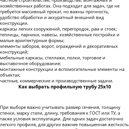
хозяйственных работах. Она подходит для задач, где не
Труба профильная 220х100
требуется массивный прокат, но важны прочность,
Труба профильная 230х100
удобство обработки и аккуратный внешний вид
конструкции.
Труба профильная 240х120
каркасы легких сооружений, перегородок, рам и стоек;
Труба профильная 240х160
теплицы, парники, навесы, хозяйственные постройки и
малые архитектурные формы;
Труба профильная 250х150
элементы заборов, ворот, ограждений и декоративных
Труба профильная 300х100
конструкций;
мебельные каркасы, стеллажи, полки, торговое и
Труба профильная 300х200
выставочное оборудование;
Труба профильная 350х250
монтажные конструкции и вспомогательные элементы на
объектах;
Труба профильная 400х200
частные, коммерческие и производственные задачи.
Как выбрать профильную трубу 25х10
При выборе важно учитывать размер сечения, толщину
стенки, марку стали, длину, требования к ГОСТ или ТУ, а
также условия эксплуатации. Для одних задач достаточно
легкого профиля, для других важнее повышенная жесткость