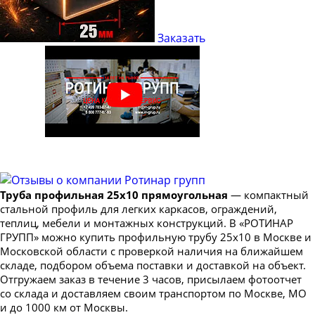
Труба профильная 40х25
Труба профильная 50х20
Заказать
Труба профильная 50х25
Труба профильная 50х30
Труба профильная 50х40
Труба профильная 60х20
Труба профильная 60х30
Труба профильная 60х40
Труба профильная 70х20
Труба профильная 25х10 прямоугольная
— компактный
Труба профильная 70х30
стальной профиль для легких каркасов, ограждений,
Труба профильная 70х40
теплиц, мебели и монтажных конструкций. В «РОТИНАР
ГРУПП» можно купить профильную трубу 25х10 в Москве и
Труба профильная 70х50
Московской области с проверкой наличия на ближайшем
Труба профильная 80х30
складе, подбором объема поставки и доставкой на объект.
Отгружаем заказ в течение 3 часов, присылаем фотоотчет
Труба профильная 80х40
со склада и доставляем своим транспортом по Москве, МО
Труба профильная 80х60
и до 1000 км от Москвы.