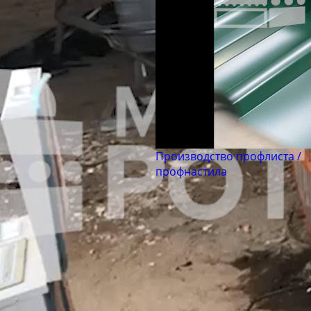
Производство профлиста /
профнастила