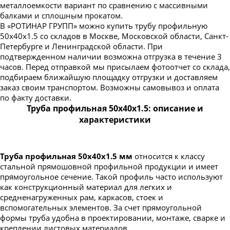
металлоемкости вариант по сравнению с массивными
Труба профильная 230х100
балками и сплошным прокатом.
Труба профильная 240х120
В «РОТИНАР ГРУПП» можно купить трубу профильную
50х40х1.5 со складов в Москве, Московской области, Санкт-
Труба профильная 240х160
Петербурге и Ленинградской области. При
Труба профильная 250х150
подтвержденном наличии возможна отгрузка в течение 3
часов. Перед отправкой мы присылаем фотоотчет со склада,
Труба профильная 300х100
подбираем ближайшую площадку отгрузки и доставляем
Труба профильная 300х200
заказ своим транспортом. Возможны самовывоз и оплата
по факту доставки.
Труба профильная 350х250
Труба профильная 50х40х1.5: описание и
Труба профильная 400х200
характеристики
Труба профильная 50х40х1.5 мм
относится к классу
стальной прямошовной профильной продукции и имеет
прямоугольное сечение. Такой профиль часто используют
как конструкционный материал для легких и
средненагруженных рам, каркасов, стоек и
вспомогательных элементов. За счет прямоугольной
формы труба удобна в проектировании, монтаже, сварке и
креплении листовых материалов.