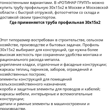
тонкостенными вариантами. В «РОТИНАР ГРУПП» можно
Труба профильная 230х100
купить трубу профильную 30х15х2 в Москве и Московской
Труба профильная 240х120
области с быстрой отгрузкой, фотоотчетом со склада и
доставкой своим транспортом.
Труба профильная 240х160
Где применяется труба профильная 30х15х2
Труба профильная 250х150
Труба профильная 300х100
Этот типоразмер востребован в строительстве, сельском
Труба профильная 300х200
хозяйстве, производстве и бытовых задачах. Профиль
Труба профильная 350х250
30х15х2 выбирают для конструкций, где нужна более
высокая жесткость при сохранении удобства монтажа и
Труба профильная 400х200
рационального расхода металла.
укрепление кладки, отделочные и фасадные конструкции;
каркасы теплиц, парников, заборов, ограждений и
хозяйственных построек;
элементы конструкций для помещений
сельскохозяйственного назначения;
короба и защитные элементы для проводов и кабелей;
каркасы мебели, интерьерные и вспомогательные
конструкции;
детали и рамные элементы в машиностроении и
производстве.