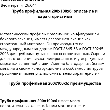
Труба профильная 230х100
Вес метра, кг
26.644
Труба профильная 240х120
Труба профильная 200х100х6: описание и
характеристики
Труба профильная 240х160
Труба профильная 250х150
Труба профильная 300х100
Металлический профиль с различной конфигурацией
бокового сечения, имеет целевое назначение как
Труба профильная 300х200
строительный материал. Он производится по
международным стандартам ГОСТ 8645-68 и ГОСТ 30245-
Труба профильная 350х250
2003 для труб замкнутых сварных строительных. Сырьём
Труба профильная 400х200
для изготовления служат легированные и углеродистые
марки качественной стали. Именно благодаря свойствам
металла и своим конструкционным особенностям труба
профильная имеет ряд положительных характеристик.
Труба профильная 200х100х6: преимущества
Труба профильная 200х100х6
имеет массу
положительных качеств. К ним можно отнести: