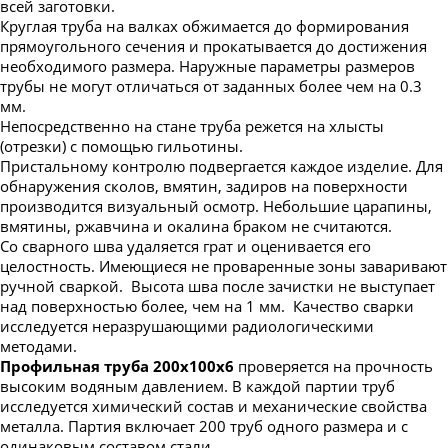
всей заготовки.
Круглая труба на валках обжимается до формирования
прямоугольного сечения и прокатывается до достижения
необходимого размера. Наружные параметры размеров
трубы не могут отличаться от заданных более чем на 0.3
мм.
Непосредственно на стане труба режется на хлысты
(отрезки) с помощью гильотины.
Пристальному контролю подвергается каждое изделие. Для
обнаружения сколов, вмятин, задиров на поверхности
производится визуальный осмотр. Небольшие царапины,
вмятины, ржавчина и окалина браком не считаются.
Со сварного шва удаляется грат и оценивается его
целостность. Имеющиеся не проваренные зоны заваривают
ручной сваркой. Высота шва после зачистки не выступает
над поверхностью более, чем на 1 мм. Качество сварки
исследуется неразрушающими радиологическими
методами.
Профильная труба 200х100х6
проверяется на прочность
высоким водяным давлением. В каждой партии труб
исследуется химический состав и механические свойства
металла. Партия включает 200 труб одного размера и с
одинаковым составом стали.