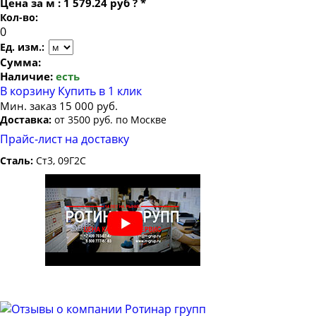
Цена за
м
:
1 579.24 руб
?
*
Труба профильная 100х40
Кол-во:
Труба профильная 100х50
Ед. изм.:
Труба профильная 100х60
Сумма:
Труба профильная 100х80
Наличие:
есть
В корзину
Купить в 1 клик
Труба профильная 110х30
Мин. заказ 15 000 руб.
Труба профильная 120х30
Доставка:
от 3500 руб. по Москве
Труба профильная 120х40
Прайс-лист на доставку
Труба профильная 120х50
Сталь:
Ст3, 09Г2С
Труба профильная 120х60
Труба профильная 120х80
Труба профильная 140х60
Труба профильная 140х80
Труба профильная 140х100
Труба профильная 140х120
Труба профильная 150х50