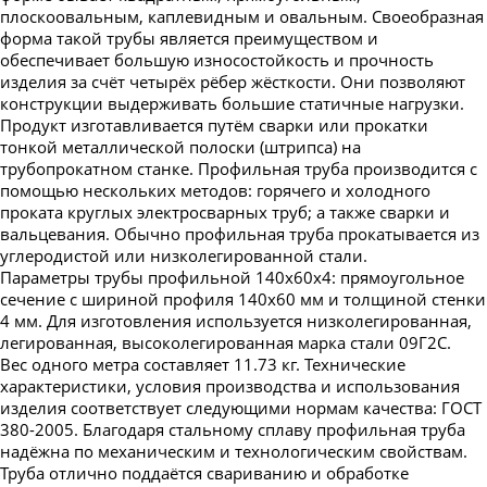
Труба профильная 230х100
плоскоовальным, каплевидным и овальным. Своеобразная
форма такой трубы является преимуществом и
Труба профильная 240х120
обеспечивает большую износостойкость и прочность
Труба профильная 240х160
изделия за счёт четырёх рёбер жёсткости. Они позволяют
конструкции выдерживать большие статичные нагрузки.
Труба профильная 250х150
Продукт изготавливается путём сварки или прокатки
тонкой металлической полоски (штрипса) на
Труба профильная 300х100
трубопрокатном станке. Профильная труба производится с
Труба профильная 300х200
помощью нескольких методов: горячего и холодного
проката круглых электросварных труб; а также сварки и
Труба профильная 350х250
вальцевания. Обычно профильная труба прокатывается из
Труба профильная 400х200
углеродистой или низколегированной стали.
Параметры трубы профильной 140х60х4: прямоугольное
сечение с шириной профиля 140х60 мм и толщиной стенки
4 мм. Для изготовления используется низколегированная,
легированная, высоколегированная марка стали 09Г2С.
Вес одного метра составляет 11.73 кг. Технические
характеристики, условия производства и использования
изделия соответствует следующими нормам качества: ГОСТ
380-2005. Благодаря стальному сплаву профильная труба
надёжна по механическим и технологическим свойствам.
Труба отлично поддаётся свариванию и обработке