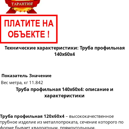
Труба профильная 160х80
Труба профильная 160х100
Труба профильная 160х120
Труба профильная 160х140
Труба профильная 180х60
Технические характеристики: Труба профильная
Труба профильная 180х80
140х60х4
Труба профильная 180х100
Труба профильная 180х120
Показатель
Значение
Труба профильная 180х125
Вес метра, кг
11.842
Труба профильная 180х140
Труба профильная 140х60х4: описание и
характеристики
Труба профильная 200х100
Труба профильная 200х120
Труба профильная 200х160
Труба профильная 120х60х4
– высококачественное
трубное изделие из металлопроката, сечение которого по
Труба профильная 220х100
форме бывает квадратным, прямоугольным,