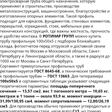
электросварная труба общего назначения, которую
Труба профильная 230х100
применяют в строительстве, производстве
Труба профильная 240х120
металлоконструкций, машиностроении, благоустройстве и
изготовлении опорных элементов. Такой профиль
Труба профильная 240х160
подходит для каркасов, фундаментов, стеновых элементов,
перекрытий, ограждений, стоек, мебельных рам и
Труба профильная 250х150
технических конструкций, где важны жесткость, прочность
Труба профильная 300х100
и удобство монтажа. В
РОТИНАР ГРУПП
можно купить
трубу профильную 100х50х5 с подбором ближайшего
Труба профильная 300х200
склада, фотоотчетом перед отгрузкой и доставкой своим
Труба профильная 350х250
транспортом по Москве и Московской области, Санкт-
Петербургу и Ленинградской области, а также в радиусе до
Труба профильная 400х200
1000 км от Москвы и Санкт-Петербурга.
Сортамент прямоугольных профильных труб
регламентируется
ГОСТ 8645-68
, а технические требования
к профильным трубам —
ГОСТ 13663
. Для типоразмера
100х50х5
в сортаментных таблицах указывают следующие
теоретические параметры:
площадь поперечного
сечения — 13,57 см2
,
вес 1 погонного метра — 10,65 кг
,
метраж в 1 тонне — около 93,9 м
,
момент инерции —
31,99/130,95 см4
,
момент сопротивления — 12,80/26,19
см3
. Для производства обычно применяют углеродистые и
низколегированные стали, чаще всего
Ст3
, но точную