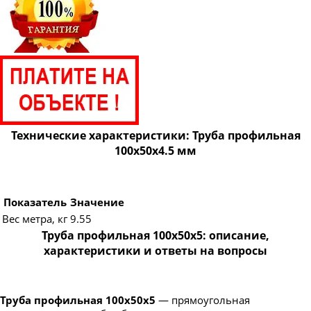
Труба профильная 160х80
Труба профильная 160х100
Труба профильная 160х120
Труба профильная 160х140
Труба профильная 180х60
Труба профильная 180х80
Технические характеристики: Труба профильная
Труба профильная 180х100
100х50х4.5 мм
Труба профильная 180х120
Труба профильная 180х125
Показатель
Значение
Труба профильная 180х140
Вес метра, кг
9.55
Труба профильная 200х100
Труба профильная 100х50х5: описание,
характеристики и ответы на вопросы
Труба профильная 200х120
Труба профильная 200х160
Труба профильная 220х100
Труба профильная 100х50х5
— прямоугольная