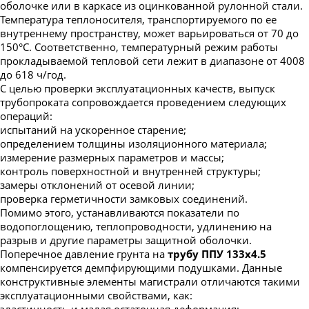
оболочке или в каркасе из оцинкованной рулонной стали.
Температура теплоносителя, транспортируемого по ее
внутреннему пространству, может варьироваться от 70 до
150°С. Соответственно, температурный режим работы
прокладываемой тепловой сети лежит в диапазоне от 4008
до 618 ч/год.
С целью проверки эксплуатационных качеств, выпуск
трубопроката сопровождается проведением следующих
операций:
испытаний на ускоренное старение;
определением толщины изоляционного материала;
измерение размерных параметров и массы;
контроль поверхностной и внутренней структуры;
замеры отклонений от осевой линии;
проверка герметичности замковых соединений.
Помимо этого, устанавливаются показатели по
водопоглощению, теплопроводности, удлинению на
разрыв и другие параметры защитной оболочки.
Поперечное давление грунта на
трубу ППУ 133х4.5
компенсируется демпфирующими подушками. Данные
конструктивные элементы магистрали отличаются такими
эксплуатационными свойствами, как:
эластичность и малая остаточная деформация;