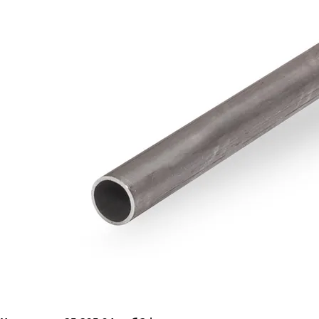
Труба электросварная 32
Труба электросварная 35
Труба электросварная 38
Труба электросварная 40
Труба электросварная 42
Труба электросварная 45
Труба электросварная 48
Труба электросварная 51
Труба электросварная 57
Труба электросварная 60
Труба электросварная 63.5
Труба электросварная 76
Труба электросварная 89
Труба электросварная 102