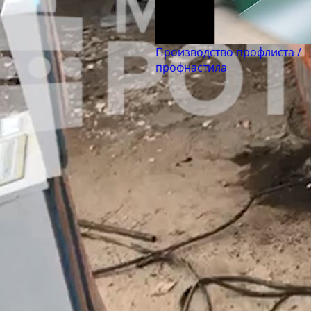
Производство профлиста /
профнастила