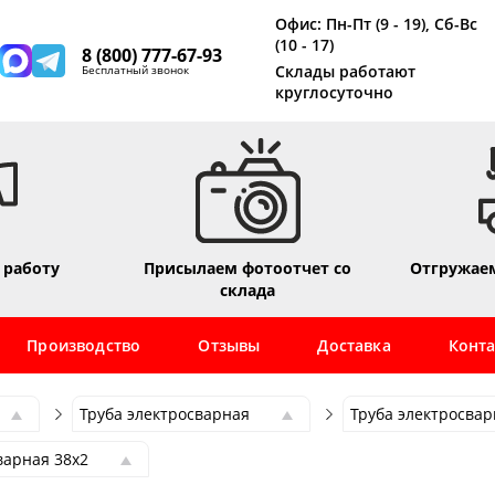
Офис: Пн-Пт (9 - 19), Сб-Вс
(10 - 17)
8 (800) 777-67-93
Склады работают
Бесплатный звонок
круглосуточно
 работу
Присылаем фотоотчет со
Отгружаем
склада
Производство
Отзывы
Доставка
Конт
Труба электросварная
Труба электросвар
Труба электросварная
Труба электросвар
варная 38х2
Труба профильная
Труба электросвар
варная 38х1