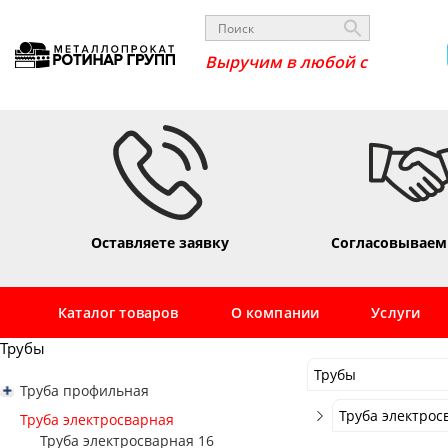
Выручим в лю
Оставляете заявку
Согласовываем
Каталог товаров
О компании
Услуги
Трубы
Трубы
Труба профильная
Трубы
Труба профильная квадратная
Труба электрос
Труба электросварная
Труба профильная 10х10
Сортовой
Труба профильная прямоугольная
Труба электросварная 16
Труба электрос