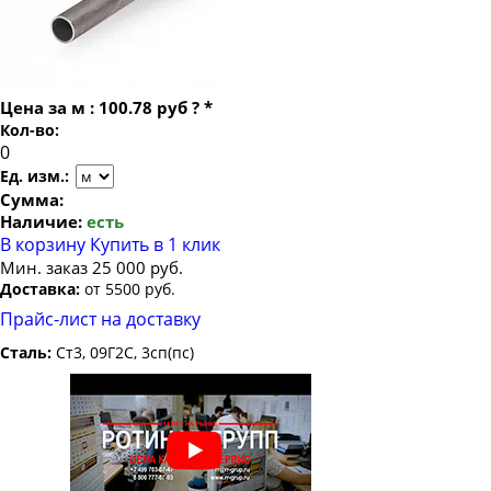
Труба электросварная 35
Труба электросварная 38
Труба электросварная 40
Цена за
м
:
100.78 руб
?
*
Труба электросварная 42
Кол-во:
Труба электросварная 45
Ед. изм.:
Труба электросварная 48
Сумма:
Наличие:
есть
Труба электросварная 51
В корзину
Купить в 1 клик
Труба электросварная 57
Мин. заказ 25 000 руб.
Доставка:
от 5500 руб.
Труба электросварная 60
Прайс-лист на доставку
Труба электросварная 63.5
Сталь:
Ст3, 09Г2С, 3сп(пс)
Труба электросварная 76
Труба электросварная 89
Труба электросварная 102
Труба электросварная 108