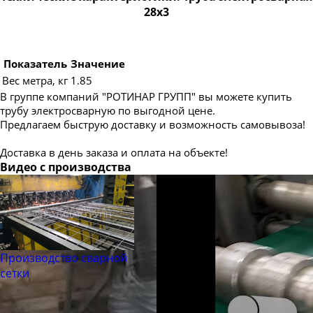
28х3
Труба электросварная 820
Труба электросварная 920
Труба электросварная 1020
Показатель
Значение
Вес метра, кг
1.85
Труба электросварная 1220
В группе компаний "РОТИНАР ГРУПП" вы можете купить
Труба электросварная 1420
трубу электросварную по выгодной цене.
Предлагаем быструю доставку и возможность самовывоза!
Доставка в день заказа и оплата на объекте!
Видео с производства
Производство сварной
сетки