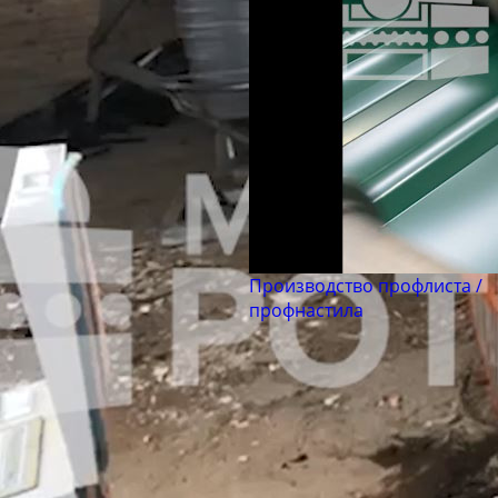
Производство профлиста /
профнастила