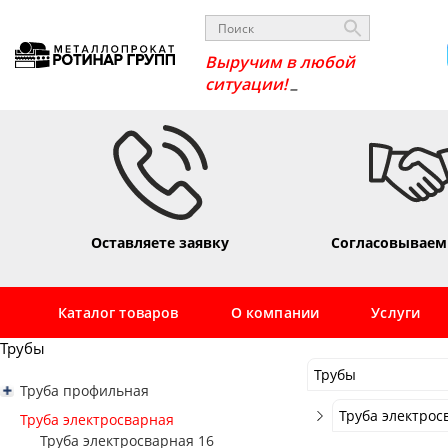
Выручим в любой
_
ситуации!
Оставляете заявку
Согласовываем
Каталог товаров
О компании
Услуги
Трубы
Трубы
Труба профильная
Трубы
Труба профильная квадратная
Труба электрос
Труба электросварная
Труба профильная 10х10
Сортовой
Труба профильная прямоугольная
Труба электросварная 16
Труба электрос