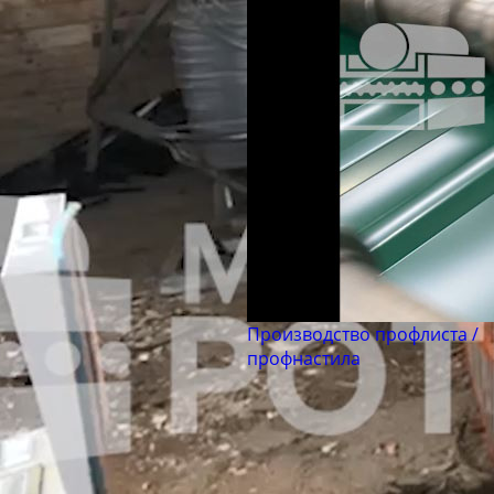
Производство профлиста /
профнастила