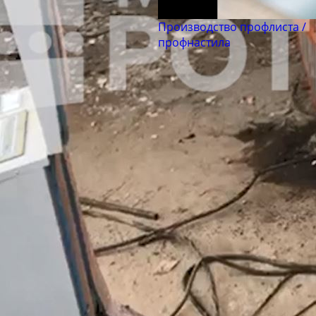
Производство профлиста /
профнастила