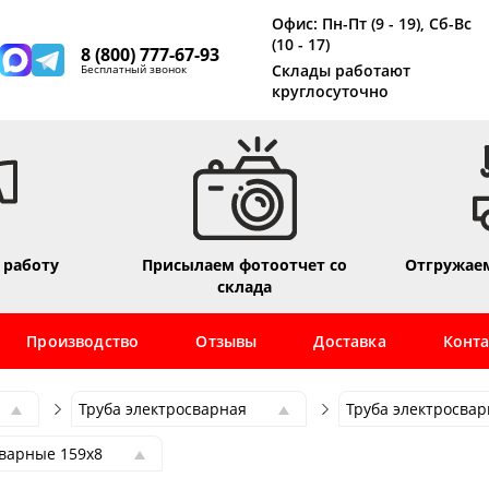
Офис: Пн-Пт (9 - 19), Сб-Вс
(10 - 17)
8 (800) 777-67-93
Склады работают
Бесплатный звонок
круглосуточно
 работу
Присылаем фотоотчет со
Отгружаем
склада
Производство
Отзывы
Доставка
Конт
Труба электросварная
Труба электросвар
Труба электросварная
Труба электросвар
сварные 159х8
Труба профильная
Труба электросвар
варная 159х3