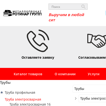
Выручим в люб
Оставляете заявку
Согласовываем
Каталог товаров
О компании
Услуги
Трубы
Трубы
Труба профильная
Трубы
Труба профильная квадратная
Трубы электро
Труба электросварная
Труба профильная 10х10
Сортовой
Труба профильная прямоугольная
Труба электросварная 16
Труба электрос