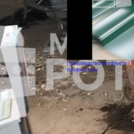
Производство профлиста /
профнастила