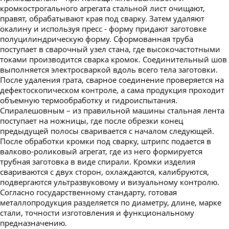
кромкострогального агрегата стальной лист очищают,
правят, обрабатывают края под сварку. Затем удаляют
окалину и используя пресс - форму придают заготовке
полуцилиндрическую форму. Сформованная труба
поступает в сварочный узел стана, где высокочастотными
токами производится сварка кромок. Соединительный шов
выполняется электросваркой вдоль всего тела заготовки.
После удаления грата, сварное соединение проверяется на
дефектоскопическом контроле, а сама продукция проходит
объемную термообработку и гидроиспытания.
Спиралешовным – из правильной машины стальная лента
поступает на ножницы, где после обрезки конец
предыдущей полосы сваривается с началом следующей.
После обработки кромки под сварку, штрипс подается в
валково-роликовый агрегат, где из него формируется
трубная заготовка в виде спирали. Кромки изделия
свариваются с двух сторон, охлаждаются, калибруются,
подвергаются ультразвуковому и визуальному контролю.
Согласно государственному стандарту, готовая
металлопродукция разделяется по диаметру, длине, марке
стали, точности изготовления и функциональному
предназначению.