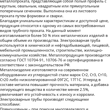
металлопроката, представляющая собой полый профиль с
круглым, овальным, квадратным или прямоугольным
поперечным сечением. Выполнена она из листового
проката путем формовки и сварки.
Благодаря уникальным характеристикам и доступной цене,
продукция относится к одному из самых востребованных
видов трубного проката. На данный момент
изготавливается более 50 % этих металлических изделий в
общем объеме их производства. Электросварная труба
используется в химической и нефтедобывающей, пищевой,
мебельной промышленности, строительстве, жилищно-
коммунальном хозяйстве. Металлопродукция производится
согласно ГОСТ 10704-91, 10706-76 и сертифицирована в
соответствии с законодательством РФ.
Металлоизделие изготовляется на современном
оборудовании из углеродистой стали марок Ст2, Ст3, Ст10,
Ст20 либо низколегированной 09Г2С, 17Г1С. Углерод в
составе металла повышает прочность материала, а добавка
легирующего вещества в количестве менее 2.5%,
увеличивает его устойчивость к износу и коррозии.
Электросварные трубы производят следующими
способами:
Прямошовным – при помощи многовалкового и