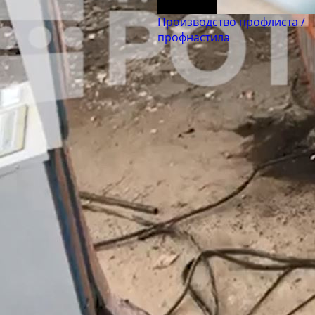
Производство профлиста /
профнастила