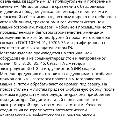
овальным, квадратным или прямоугольным поперечным
сечением. Металлопрокат, в сравнении с бесшовными
изделиями обладает уникальными характеристиками и
невысокой себестоимостью, поэтому широко востребован в
автомобильном, тракторном и сельскохозяйственном
машиностроении, пищевой, мебельной промышленности,
промышленном и бытовом строительстве, жилищно-
коммунальном хозяйстве. Трубный прокат изготовляется
согласно ГОСТ 10704-91, 10706-76 и сертифицирован в
соответствии с законодательством РФ.
Металлоизделие производится на специальном
оборудовании из среднеуглеродистой и легированной
стали 10пс, 3, 20, 35, 45, 09г2с, 17гс методом
электродуговой (TIG) и индукционной (HF) сварки.
Металлопродукцию изготовляют следующими способами:
прямошовным – заготовку правят на многовалковой
машине, потом обрабатывают её кромки под сварку. На
прессе стальным листам придают U-образную форму, после
обжима в двух штампах-полуцилиндрах она приобретает
вид цилиндра. Соединительный шов выполняется
электросваркой вдоль всего тела заготовки. Качество
соединения контролируется автоматическим
ультразвуковым дефектоскопом и рентгеновской