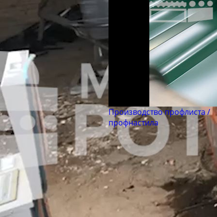
Производство профлиста /
профнастила