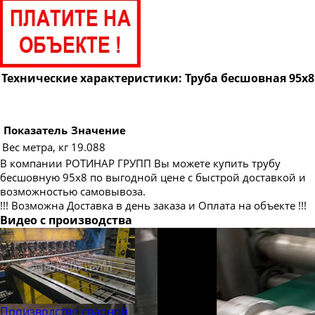
Труба бесшовная 83
Труба бесшовная 89
Труба бесшовная 102
Труба бесшовная 108
Технические характеристики: Труба бесшовная 95х8
Труба бесшовная 114
Труба бесшовная 121
Показатель
Значение
Труба бесшовная 127
Вес метра, кг
19.088
В компании РОТИНАР ГРУПП Вы можете купить трубу
Труба бесшовная 133
бесшовную 95х8 по выгодной цене с быстрой доставкой и
Труба бесшовная 140
возможностью самовывоза.
!!! Возможна Доставка в день заказа и Оплата на объекте !!!
Труба бесшовная 146
Видео с производства
Труба бесшовная 152
Труба бесшовная 159
Труба бесшовная 168
Труба бесшовная 180
Производство сварной