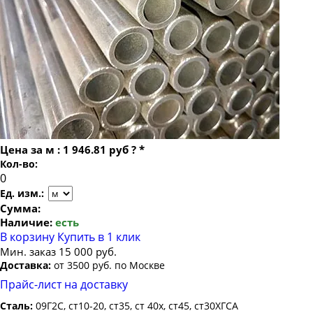
Труба бесшовная 22
Труба бесшовная 95х24
Труба бесшовная 24
Труба бесшовная 95х28
Труба бесшовная 25
Труба бесшовная 26
Труба бесшовная 27
Труба бесшовная 28
Труба бесшовная 30
Цена за
м
:
1 946.81 руб
?
*
Труба бесшовная 32
Кол-во:
Труба бесшовная 34
Ед. изм.:
Труба бесшовная 35
Сумма:
Наличие:
есть
Труба бесшовная 36
В корзину
Купить в 1 клик
Труба бесшовная 38
Мин. заказ 15 000 руб.
Доставка:
от 3500 руб. по Москве
Труба бесшовная 40
Прайс-лист на доставку
Труба бесшовная 42
Сталь:
09Г2С, ст10-20, ст35, ст 40х, ст45, ст30ХГСА
Труба бесшовная 45