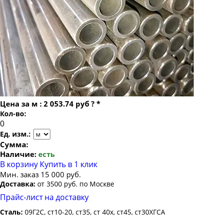
Труба бесшовная 22
Труба бесшовная 83х22
Труба бесшовная 24
Труба бесшовная 25
Труба бесшовная 26
Труба бесшовная 27
Труба бесшовная 28
Труба бесшовная 30
Цена за
м
:
2 053.74 руб
?
*
Труба бесшовная 32
Кол-во:
Труба бесшовная 34
Ед. изм.:
Труба бесшовная 35
Сумма:
Наличие:
есть
Труба бесшовная 36
В корзину
Купить в 1 клик
Труба бесшовная 38
Мин. заказ 15 000 руб.
Доставка:
от 3500 руб. по Москве
Труба бесшовная 40
Прайс-лист на доставку
Труба бесшовная 42
Сталь:
09Г2С, ст10-20, ст35, ст 40х, ст45, ст30ХГСА
Труба бесшовная 45