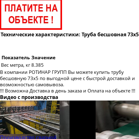
Труба бесшовная 89
Труба бесшовная 95
Труба бесшовная 102
Труба бесшовная 108
Технические характеристики: Труба бесшовная 73х5
Труба бесшовная 114
Труба бесшовная 121
Показатель
Значение
Труба бесшовная 127
Вес метра, кг
8.385
В компании РОТИНАР ГРУПП Вы можете купить трубу
Труба бесшовная 133
бесшовную 73х5 по выгодной цене с быстрой доставкой и
Труба бесшовная 140
возможностью самовывоза.
!!! Возможна Доставка в день заказа и Оплата на объекте !!!
Труба бесшовная 146
Видео с производства
Труба бесшовная 152
Труба бесшовная 159
Труба бесшовная 168
Труба бесшовная 180
Производство сварной