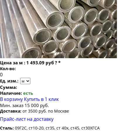
Труба бесшовная 22
Труба бесшовная 73х19
Труба бесшовная 24
Труба бесшовная 73х20
Труба бесшовная 25
Труба бесшовная 26
Труба бесшовная 27
Труба бесшовная 28
Труба бесшовная 30
Цена за
м
:
1 493.09 руб
?
*
Труба бесшовная 32
Кол-во:
Труба бесшовная 34
Ед. изм.:
Труба бесшовная 35
Сумма:
Наличие:
есть
Труба бесшовная 36
В корзину
Купить в 1 клик
Труба бесшовная 38
Мин. заказ 15 000 руб.
Доставка:
от 3500 руб. по Москве
Труба бесшовная 40
Прайс-лист на доставку
Труба бесшовная 42
Сталь:
09Г2С, ст10-20, ст35, ст 40х, ст45, ст30ХГСА
Труба бесшовная 45