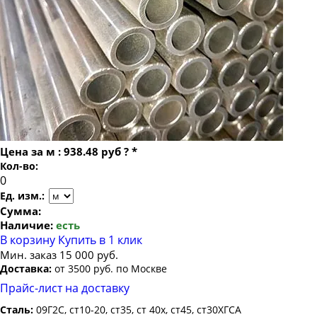
Труба бесшовная 22
Труба бесшовная 73х19
Труба бесшовная 24
Труба бесшовная 73х20
Труба бесшовная 25
Труба бесшовная 26
Труба бесшовная 27
Труба бесшовная 28
Труба бесшовная 30
Цена за
м
:
938.48 руб
?
*
Труба бесшовная 32
Кол-во:
Труба бесшовная 34
Ед. изм.:
Труба бесшовная 35
Сумма:
Наличие:
есть
Труба бесшовная 36
В корзину
Купить в 1 клик
Труба бесшовная 38
Мин. заказ 15 000 руб.
Доставка:
от 3500 руб. по Москве
Труба бесшовная 40
Прайс-лист на доставку
Труба бесшовная 42
Сталь:
09Г2С, ст10-20, ст35, ст 40х, ст45, ст30ХГСА
Труба бесшовная 45