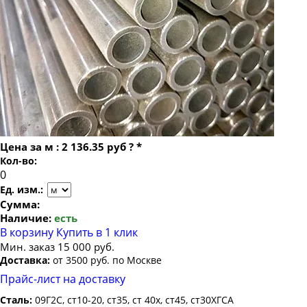
Труба бесшовная 22
Труба бесшовная 24
Труба бесшовная 25
Труба бесшовная 26
Труба бесшовная 27
Труба бесшовная 28
Труба бесшовная 30
Цена за
м
:
2 136.35 руб
?
*
Труба бесшовная 32
Кол-во:
Труба бесшовная 34
Ед. изм.:
Труба бесшовная 35
Сумма:
Наличие:
есть
Труба бесшовная 36
В корзину
Купить в 1 клик
Труба бесшовная 38
Мин. заказ 15 000 руб.
Доставка:
от 3500 руб. по Москве
Труба бесшовная 40
Прайс-лист на доставку
Труба бесшовная 42
Сталь:
09Г2С, ст10-20, ст35, ст 40х, ст45, ст30ХГСА
Труба бесшовная 45