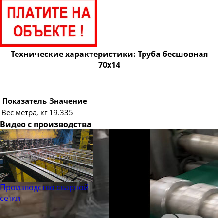
Труба бесшовная 89
Труба бесшовная 95
Труба бесшовная 102
Труба бесшовная 108
Технические характеристики: Труба бесшовная
70х14
Труба бесшовная 114
Труба бесшовная 121
Труба бесшовная 127
Показатель
Значение
Вес метра, кг
19.335
Труба бесшовная 133
Видео с производства
Труба бесшовная 140
Труба бесшовная 146
Труба бесшовная 152
Труба бесшовная 159
Производство сварной
Труба бесшовная 168
сетки
Труба бесшовная 180