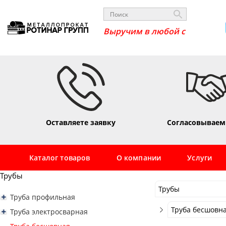
_
Оставляете заявку
Согласовываем
Каталог товаров
О компании
Услуги
Трубы
Трубы
Труба профильная
Трубы
Труба профильная квадратная
Труба бесшовна
Труба электросварная
Труба профильная 10х10
Сортовой
Труба профильная прямоугольная
Труба электросварная 16
Труба бесшовна