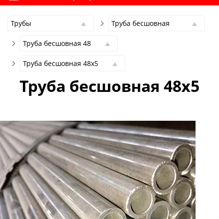
Трубы
Труба бесшовная
Трубы
Труба бесшовная
Труба бесшовная 48
Сортовой
Труба профильная
Труба бесшовная 48
металлопрокат
Труба бесшовная 48х5
Труба электросварная
Труба бесшовная 6
Стальная сварная
Труба бесшовная 48х2
Труба бесшовная 48х5
Труба водогазопроводная
сетка
Труба бесшовная 8
ВГП
Труба бесшовная 48х2.5
Листы стальные
Труба бесшовная 10
Труба оцинкованная
Труба бесшовная 48х3
Металл Б/У
Труба бесшовная 12
Труба в ППУ изоляции
Труба бесшовная 48х3.5
Производство
Труба бесшовная 14
Труба бесшовная 48х4
металлоизделий на
Труба бесшовная 15
заказ
Труба бесшовная 48х4.5
Труба бесшовная 16
Услуги
Труба бесшовная 48х5
Труба бесшовная 18
Труба бесшовная 48х6
Труба бесшовная 20
Труба бесшовная 48х7
Труба бесшовная 21
Труба бесшовная 48х8