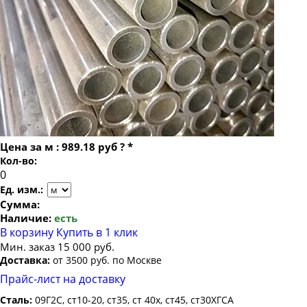
Труба бесшовная 22
Труба бесшовная 48х10
Труба бесшовная 24
Труба бесшовная 25
Труба бесшовная 26
Труба бесшовная 27
Труба бесшовная 28
Труба бесшовная 30
Цена за
м
:
989.18 руб
?
*
Труба бесшовная 32
Кол-во:
Труба бесшовная 34
Ед. изм.:
Труба бесшовная 35
Сумма:
Наличие:
есть
Труба бесшовная 36
В корзину
Купить в 1 клик
Труба бесшовная 38
Мин. заказ 15 000 руб.
Доставка:
от 3500 руб. по Москве
Труба бесшовная 40
Прайс-лист на доставку
Труба бесшовная 42
Сталь:
09Г2С, ст10-20, ст35, ст 40х, ст45, ст30ХГСА
Труба бесшовная 45