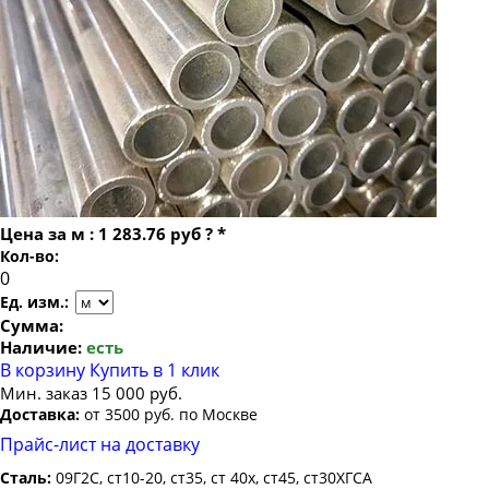
Труба бесшовная 22
Труба бесшовная 40х9
Труба бесшовная 24
Труба бесшовная 25
Труба бесшовная 26
Труба бесшовная 27
Труба бесшовная 28
Труба бесшовная 30
Цена за
м
:
1 283.76 руб
?
*
Труба бесшовная 32
Кол-во:
Труба бесшовная 34
Ед. изм.:
Труба бесшовная 35
Сумма:
Наличие:
есть
Труба бесшовная 36
В корзину
Купить в 1 клик
Труба бесшовная 38
Мин. заказ 15 000 руб.
Доставка:
от 3500 руб. по Москве
Труба бесшовная 42
Прайс-лист на доставку
Труба бесшовная 45
Сталь:
09Г2С, ст10-20, ст35, ст 40х, ст45, ст30ХГСА
Труба бесшовная 48