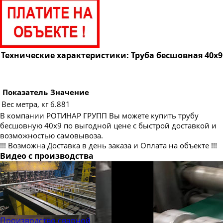
Труба бесшовная 89
Труба бесшовная 95
Труба бесшовная 102
Труба бесшовная 108
Технические характеристики: Труба бесшовная 40х9
Труба бесшовная 114
Труба бесшовная 121
Показатель
Значение
Труба бесшовная 127
Вес метра, кг
6.881
В компании РОТИНАР ГРУПП Вы можете купить трубу
Труба бесшовная 133
бесшовную 40х9 по выгодной цене с быстрой доставкой и
Труба бесшовная 140
возможностью самовывоза.
!!! Возможна Доставка в день заказа и Оплата на объекте !!!
Труба бесшовная 146
Видео с производства
Труба бесшовная 152
Труба бесшовная 159
Труба бесшовная 168
Труба бесшовная 180
Производство сварной