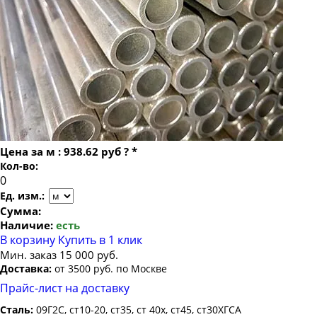
Труба бесшовная 22
Труба бесшовная 40х9
Труба бесшовная 24
Труба бесшовная 25
Труба бесшовная 26
Труба бесшовная 27
Труба бесшовная 28
Труба бесшовная 30
Цена за
м
:
938.62 руб
?
*
Труба бесшовная 32
Кол-во:
Труба бесшовная 34
Ед. изм.:
Труба бесшовная 35
Сумма:
Наличие:
есть
Труба бесшовная 36
В корзину
Купить в 1 клик
Труба бесшовная 38
Мин. заказ 15 000 руб.
Доставка:
от 3500 руб. по Москве
Труба бесшовная 42
Прайс-лист на доставку
Труба бесшовная 45
Сталь:
09Г2С, ст10-20, ст35, ст 40х, ст45, ст30ХГСА
Труба бесшовная 48