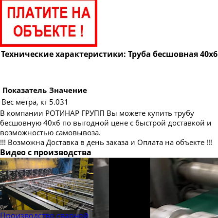
Труба бесшовная 89
Труба бесшовная 95
Труба бесшовная 102
Труба бесшовная 108
Технические характеристики: Труба бесшовная 40х6
Труба бесшовная 114
Труба бесшовная 121
Показатель
Значение
Труба бесшовная 127
Вес метра, кг
5.031
В компании РОТИНАР ГРУПП Вы можете купить трубу
Труба бесшовная 133
бесшовную 40х6 по выгодной цене с быстрой доставкой и
Труба бесшовная 140
возможностью самовывоза.
!!! Возможна Доставка в день заказа и Оплата на объекте !!!
Труба бесшовная 146
Видео с производства
Труба бесшовная 152
Труба бесшовная 159
Труба бесшовная 168
Труба бесшовная 180
Производство сварной