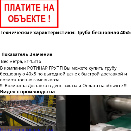
Труба бесшовная 89
Труба бесшовная 95
Труба бесшовная 102
Труба бесшовная 108
Технические характеристики: Труба бесшовная 40х5
Труба бесшовная 114
Труба бесшовная 121
Показатель
Значение
Труба бесшовная 127
Вес метра, кг
4.316
В компании РОТИНАР ГРУПП Вы можете купить трубу
Труба бесшовная 133
бесшовную 40х5 по выгодной цене с быстрой доставкой и
Труба бесшовная 140
возможностью самовывоза.
!!! Возможна Доставка в день заказа и Оплата на объекте !!!
Труба бесшовная 146
Видео с производства
Труба бесшовная 152
Труба бесшовная 159
Труба бесшовная 168
Труба бесшовная 180
Производство сварной