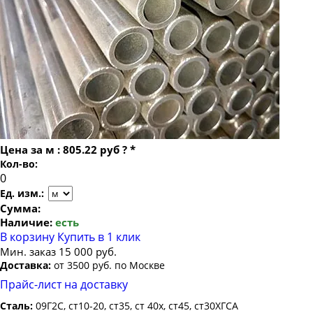
Труба бесшовная 22
Труба бесшовная 40х9
Труба бесшовная 24
Труба бесшовная 25
Труба бесшовная 26
Труба бесшовная 27
Труба бесшовная 28
Труба бесшовная 30
Цена за
м
:
805.22 руб
?
*
Труба бесшовная 32
Кол-во:
Труба бесшовная 34
Ед. изм.:
Труба бесшовная 35
Сумма:
Наличие:
есть
Труба бесшовная 36
В корзину
Купить в 1 клик
Труба бесшовная 38
Мин. заказ 15 000 руб.
Доставка:
от 3500 руб. по Москве
Труба бесшовная 42
Прайс-лист на доставку
Труба бесшовная 45
Сталь:
09Г2С, ст10-20, ст35, ст 40х, ст45, ст30ХГСА
Труба бесшовная 48