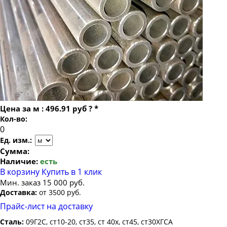
Труба бесшовная 22
Труба бесшовная 24
Труба бесшовная 25
Труба бесшовная 26
Труба бесшовная 27
Труба бесшовная 28
Труба бесшовная 30
Цена за
м
:
496.91 руб
?
*
Труба бесшовная 32
Кол-во:
Труба бесшовная 34
Ед. изм.:
Труба бесшовная 35
Сумма:
Наличие:
есть
Труба бесшовная 38
В корзину
Купить в 1 клик
Труба бесшовная 40
Мин. заказ 15 000 руб.
Доставка:
от 3500 руб.
Труба бесшовная 42
Прайс-лист на доставку
Труба бесшовная 45
Сталь:
09Г2С, ст10-20, ст35, ст 40х, ст45, ст30ХГСА
Труба бесшовная 48