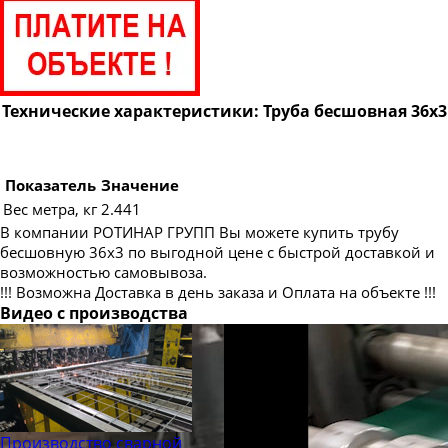
Труба бесшовная 89
Труба бесшовная 95
Труба бесшовная 102
Труба бесшовная 108
Технические характеристики: Труба бесшовная 36х3
Труба бесшовная 114
Труба бесшовная 121
Показатель
Значение
Труба бесшовная 127
Вес метра, кг
2.441
В компании РОТИНАР ГРУПП Вы можете купить трубу
Труба бесшовная 133
бесшовную 36х3 по выгодной цене с быстрой доставкой и
Труба бесшовная 140
возможностью самовывоза.
!!! Возможна Доставка в день заказа и Оплата на объекте !!!
Труба бесшовная 146
Видео с производства
Труба бесшовная 152
Труба бесшовная 159
Труба бесшовная 168
Труба бесшовная 180
Производство сварной