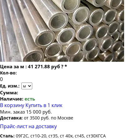
Труба бесшовная 22
Труба бесшовная 325х28
Труба бесшовная 24
Труба бесшовная 325х30
Труба бесшовная 25
Труба бесшовная 325х32
Труба бесшовная 26
Труба бесшовная 325х36
Труба бесшовная 27
Труба бесшовная 325х40
Труба бесшовная 28
Труба бесшовная 30
Цена за
м
:
41 271.88 руб
?
*
Труба бесшовная 32
Кол-во:
Труба бесшовная 34
Ед. изм.:
Труба бесшовная 35
Сумма:
Наличие:
есть
Труба бесшовная 36
В корзину
Купить в 1 клик
Труба бесшовная 38
Мин. заказ 15 000 руб.
Доставка:
от 3500 руб. по Москве
Труба бесшовная 40
Прайс-лист на доставку
Труба бесшовная 42
Сталь:
09Г2С, ст10-20, ст35, ст 40х, ст45, ст30ХГСА
Труба бесшовная 45