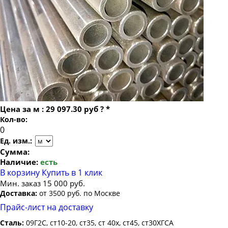
Труба бесшовная 22
Труба бесшовная 273х25
Труба бесшовная 24
Труба бесшовная 273х28
Труба бесшовная 25
Труба бесшовная 273х30
Труба бесшовная 26
Труба бесшовная 273х32
Труба бесшовная 27
Труба бесшовная 273х36
Труба бесшовная 28
Труба бесшовная 273х40
Труба бесшовная 30
Труба бесшовная 273х45
Цена за
м
:
29 097.30 руб
?
*
Труба бесшовная 32
Кол-во:
Труба бесшовная 34
Ед. изм.:
Труба бесшовная 35
Сумма:
Наличие:
есть
Труба бесшовная 36
В корзину
Купить в 1 клик
Труба бесшовная 38
Мин. заказ 15 000 руб.
Доставка:
от 3500 руб. по Москве
Труба бесшовная 40
Прайс-лист на доставку
Труба бесшовная 42
Сталь:
09Г2С, ст10-20, ст35, ст 40х, ст45, ст30ХГСА
Труба бесшовная 45