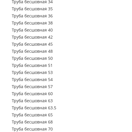
Труба электросварная 63.5
Труба бесшовная 34
Труба бесшовна
Труба профильная 500х500
Труба профильная 70х50
Труба электросварная 76
Труба бесшовная 35
Труба профильная 80х30
Труба бесшовна
Труба электросварная 89
Труба бесшовная 36
Труба профильная 80х40
Труба электросварная 102
Труба бесшовная 38
Труба профильная 80х60
Труба электросварная 108
Труба бесшовная 40
Труба профильная 100х40
Труба электросварная 114
Труба бесшовная 42
Труба профильная 100х50
Труба электросварная 127
Труба бесшовная 45
Труба профильная 100х60
Труба электросварная 133
Труба бесшовная 48
Труба профильная 100х80
Труба электросварная 146
Труба бесшовная 50
Труба профильная 110х30
Труба электросварная 152
Труба бесшовная 51
Труба профильная 120х30
Труба электросварная 159
Труба бесшовная 53
Труба профильная 120х40
Труба электросварная 168
Труба бесшовная 54
Труба профильная 120х50
Труба электросварная 219
Труба бесшовная 57
Труба профильная 120х60
Труба электросварная 273
Труба бесшовная 60
Труба профильная 120х80
Труба электросварная 325
Труба бесшовная 63
Труба профильная 140х60
Труба электросварная 377
Труба бесшовная 63.5
Труба профильная 140х80
Труба электросварная 426
Труба бесшовная 65
Труба профильная 140х100
Труба электросварная 530
Труба бесшовная 68
Труба профильная 140х120
Труба электросварная 630
Труба бесшовная 70