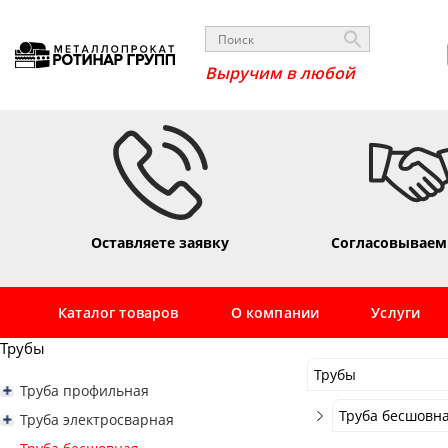
_
Оставляете заявку
Согласовываем
Каталог товаров
О компании
Услуги
Трубы
Трубы
Труба профильная
Трубы
Труба профильная квадратная
Труба бесшовна
Труба электросварная
Труба профильная 10х10
Сортовой
Труба профильная прямоугольная
Труба электросварная 16
Труба бесшовна