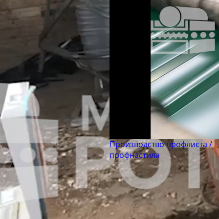
Производство профлиста /
профнастила