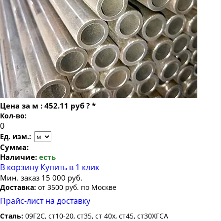
Труба бесшовная 24
Труба бесшовная 25
Труба бесшовная 26
Труба бесшовная 27
Труба бесшовная 28
Труба бесшовная 30
Труба бесшовная 32
Цена за
м
:
452.11 руб
?
*
Труба бесшовная 34
Кол-во:
Труба бесшовная 35
Ед. изм.:
Труба бесшовная 36
Сумма:
Наличие:
есть
Труба бесшовная 38
В корзину
Купить в 1 клик
Труба бесшовная 40
Мин. заказ 15 000 руб.
Доставка:
от 3500 руб. по Москве
Труба бесшовная 42
Прайс-лист на доставку
Труба бесшовная 45
Сталь:
09Г2С, ст10-20, ст35, ст 40х, ст45, ст30ХГСА
Труба бесшовная 48