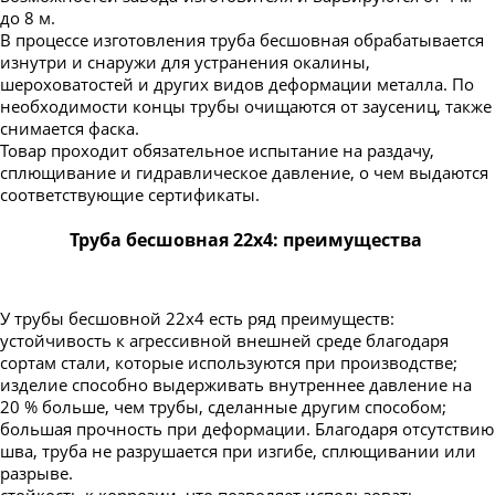
Труба бесшовная 194
до 8 м.
Труба бесшовная 203
В процессе изготовления труба бесшовная обрабатывается
изнутри и снаружи для устранения окалины,
Труба бесшовная 219
шероховатостей и других видов деформации металла. По
Труба бесшовная 245
необходимости концы трубы очищаются от заусениц, также
снимается фаска.
Труба бесшовная 273
Товар проходит обязательное испытание на раздачу,
сплющивание и гидравлическое давление, о чем выдаются
Труба бесшовная 299
соответствующие сертификаты.
Труба бесшовная 325
Труба бесшовная 22х4: преимущества
Труба бесшовная 330
Труба бесшовная 351
Труба бесшовная 377
У трубы бесшовной 22х4 есть ряд преимуществ:
устойчивость к агрессивной внешней среде благодаря
Труба бесшовная 402
сортам стали, которые используются при производстве;
Труба бесшовная 426
изделие способно выдерживать внутреннее давление на
20 % больше, чем трубы, сделанные другим способом;
Труба бесшовная 450
большая прочность при деформации. Благодаря отсутствию
Труба бесшовная 480
шва, труба не разрушается при изгибе, сплющивании или
разрыве.
Труба бесшовная 530
стойкость к коррозии, что позволяет использовать