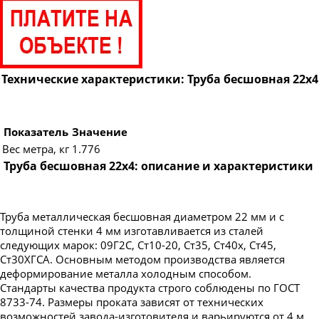
Труба бесшовная 89
Труба бесшовная 95
Труба бесшовная 102
Труба бесшовная 108
Технические характеристики: Труба бесшовная 22х4
Труба бесшовная 114
Труба бесшовная 121
Показатель
Значение
Труба бесшовная 127
Вес метра, кг
1.776
Труба бесшовная 22х4: описание и характеристики
Труба бесшовная 133
Труба бесшовная 140
Труба бесшовная 146
Труба металлическая бесшовная диаметром 22 мм и с
толщиной стенки 4 мм изготавливается из сталей
Труба бесшовная 152
следующих марок: 09Г2С, Ст10-20, Ст35, Ст40х, Ст45,
Труба бесшовная 159
Ст30ХГСА. Основным методом производства является
деформирование металла холодным способом.
Труба бесшовная 168
Стандарты качества продукта строго соблюдены по ГОСТ
Труба бесшовная 180
8733-74. Размеры проката зависят от технических
возможностей завода-изготовителя и варьируются от 4 м