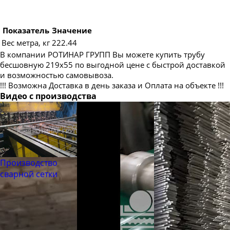
Труба бесшовная 180
Труба бесшовная 194
Показатель
Значение
Труба бесшовная 203
Вес метра, кг
222.44
Труба бесшовная 245
В компании РОТИНАР ГРУПП Вы можете купить трубу
бесшовную 219х55 по выгодной цене с быстрой доставкой
Труба бесшовная 273
и возможностью самовывоза.
Труба бесшовная 299
!!! Возможна Доставка в день заказа и Оплата на объекте !!!
Видео с производства
Труба бесшовная 325
Труба бесшовная 330
Труба бесшовная 351
Труба бесшовная 377
Труба бесшовная 402
Производство
сварной сетки
Труба бесшовная 426
Труба бесшовная 450
Труба бесшовная 480
Труба бесшовная 530