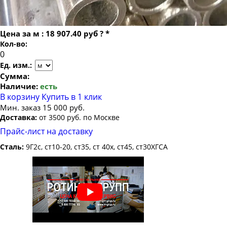
Труба бесшовная 48
Труба бесшовная 50
Цена за
м
:
18 907.40 руб
?
*
Кол-во:
Труба бесшовная 51
Труба бесшовная 53
Ед. изм.:
Сумма:
Труба бесшовная 54
Наличие:
есть
Труба бесшовная 57
В корзину
Купить в 1 клик
Мин. заказ 15 000 руб.
Труба бесшовная 60
Доставка:
от 3500 руб. по Москве
Труба бесшовная 63
Прайс-лист на доставку
Труба бесшовная 63.5
Сталь:
9Г2с, ст10-20, ст35, ст 40х, ст45, ст30ХГСА
Труба бесшовная 65
Труба бесшовная 68
Труба бесшовная 70
Труба бесшовная 73
Труба бесшовная 76