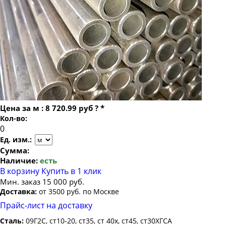
Труба бесшовная 22
Труба бесшовная 219х22
Труба бесшовная 24
Труба бесшовная 219х25
Труба бесшовная 25
Труба бесшовная 219х30
Труба бесшовная 26
Труба бесшовная 219х32
Труба бесшовная 27
Труба бесшовная 219х36
Труба бесшовная 28
Труба бесшовная 219х40
Труба бесшовная 30
Труба бесшовная 219х45
Цена за
м
:
8 720.99 руб
?
*
Труба бесшовная 32
Кол-во:
Труба бесшовная 219х50
Труба бесшовная 34
Труба бесшовная 219х55
Ед. изм.:
Труба бесшовная 35
Сумма:
Наличие:
есть
Труба бесшовная 36
В корзину
Купить в 1 клик
Труба бесшовная 38
Мин. заказ 15 000 руб.
Доставка:
от 3500 руб. по Москве
Труба бесшовная 40
Прайс-лист на доставку
Труба бесшовная 42
Сталь:
09Г2С, ст10-20, ст35, ст 40х, ст45, ст30ХГСА
Труба бесшовная 45