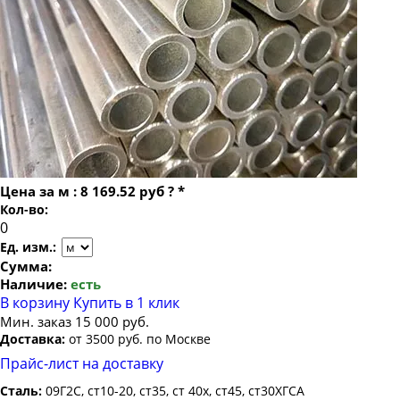
Труба бесшовная 22
Труба бесшовная 219х22
Труба бесшовная 24
Труба бесшовная 219х25
Труба бесшовная 25
Труба бесшовная 219х30
Труба бесшовная 26
Труба бесшовная 219х32
Труба бесшовная 27
Труба бесшовная 219х36
Труба бесшовная 28
Труба бесшовная 219х40
Труба бесшовная 30
Труба бесшовная 219х45
Цена за
м
:
8 169.52 руб
?
*
Труба бесшовная 32
Кол-во:
Труба бесшовная 219х50
Труба бесшовная 34
Труба бесшовная 219х55
Ед. изм.:
Труба бесшовная 35
Сумма:
Наличие:
есть
Труба бесшовная 36
В корзину
Купить в 1 клик
Труба бесшовная 38
Мин. заказ 15 000 руб.
Доставка:
от 3500 руб. по Москве
Труба бесшовная 40
Прайс-лист на доставку
Труба бесшовная 42
Сталь:
09Г2С, ст10-20, ст35, ст 40х, ст45, ст30ХГСА
Труба бесшовная 45