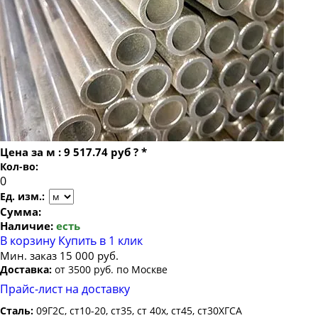
Труба бесшовная 22
Труба бесшовная 194х28
Труба бесшовная 24
Труба бесшовная 194х30
Труба бесшовная 25
Труба бесшовная 194х32
Труба бесшовная 26
Труба бесшовная 194х36
Труба бесшовная 27
Труба бесшовная 194х40
Труба бесшовная 28
Труба бесшовная 194х45
Труба бесшовная 30
Труба бесшовная 194х50
Цена за
м
:
9 517.74 руб
?
*
Труба бесшовная 32
Кол-во:
Труба бесшовная 34
Ед. изм.:
Труба бесшовная 35
Сумма:
Наличие:
есть
Труба бесшовная 36
В корзину
Купить в 1 клик
Труба бесшовная 38
Мин. заказ 15 000 руб.
Доставка:
от 3500 руб. по Москве
Труба бесшовная 40
Прайс-лист на доставку
Труба бесшовная 42
Сталь:
09Г2С, ст10-20, ст35, ст 40х, ст45, ст30ХГСА
Труба бесшовная 45