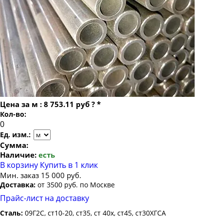
Труба бесшовная 22
Труба бесшовная 194х28
Труба бесшовная 24
Труба бесшовная 194х30
Труба бесшовная 25
Труба бесшовная 194х32
Труба бесшовная 26
Труба бесшовная 194х36
Труба бесшовная 27
Труба бесшовная 194х40
Труба бесшовная 28
Труба бесшовная 194х45
Труба бесшовная 30
Труба бесшовная 194х50
Цена за
м
:
8 753.11 руб
?
*
Труба бесшовная 32
Кол-во:
Труба бесшовная 34
Ед. изм.:
Труба бесшовная 35
Сумма:
Наличие:
есть
Труба бесшовная 36
В корзину
Купить в 1 клик
Труба бесшовная 38
Мин. заказ 15 000 руб.
Доставка:
от 3500 руб. по Москве
Труба бесшовная 40
Прайс-лист на доставку
Труба бесшовная 42
Сталь:
09Г2С, ст10-20, ст35, ст 40х, ст45, ст30ХГСА
Труба бесшовная 45