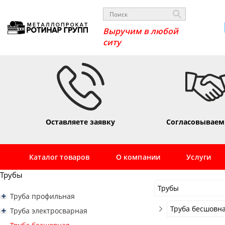
Выручим в любой с
_
Оставляете заявку
Согласовываем
Каталог товаров
О компании
Услуги
Трубы
Трубы
Труба профильная
Трубы
Труба профильная квадратная
Труба бесшовна
Труба электросварная
Труба профильная 10х10
Сортовой
Труба профильная прямоугольная
Труба электросварная 16
Труба бесшовна